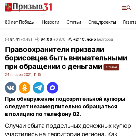
80 лет Победы
Новости
Статьи
Спецпроекты
Газет
81.41
94.06
+
21
°С,
ясно
+0.48
$
+0.87
€
Белгород
Правоохранители призвали
борисовцев быть внимательными
при обращении с деньгами
Статья
24 января 2021, 11:15
При обнаружении подозрительной купюры
следует незамедлительно обращаться
в полицию по телефону 02.
Случаи сбыта поддельных денежных купюр
участились на территории региона. Как