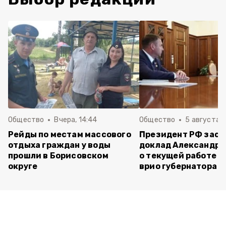
Общество
Вчера, 14:44
Общество
5 августа ,
Рейды по местам массового
Президент РФ зас
отдыха граждан у воды
доклад Александра
прошли в Борисовском
о текущей работе н
округе
врио губернатора 