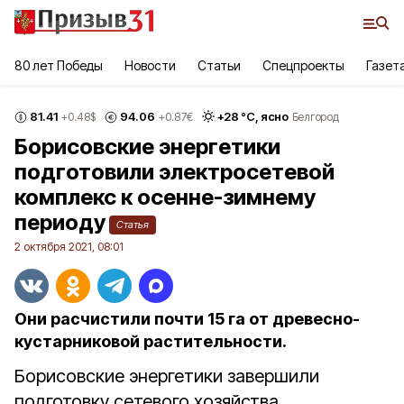
80 лет Победы
Новости
Статьи
Спецпроекты
Газет
81.41
94.06
+
28
°С,
ясно
+0.48
$
+0.87
€
Белгород
Борисовские энергетики
подготовили электросетевой
комплекс к осенне-зимнему
периоду
Статья
2 октября 2021, 08:01
Они расчистили почти 15 га от древесно-
кустарниковой растительности.
Борисовские энергетики завершили
подготовку сетевого хозяйства