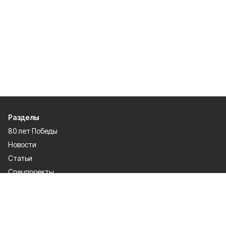
Разделы
80 лет Победы
Новости
Статьи
Спецпроекты
Экономика
Газета
Культура