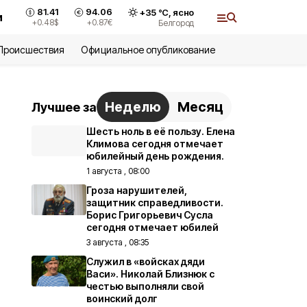
81.41
94.06
+
35
°С,
ясно
и
+0.48
$
+0.87
€
Белгород
Происшествия
Официальное опубликование
Неделю
Месяц
Лучшее за
Шесть ноль в её пользу. Елена
Климова сегодня отмечает
юбилейный день рождения.
1 августа , 08:00
Гроза нарушителей,
защитник справедливости.
Борис Григорьевич Сусла
сегодня отмечает юбилей
3 августа , 08:35
Служил в «войсках дяди
Васи». Николай Близнюк с
честью выполняли свой
воинский долг