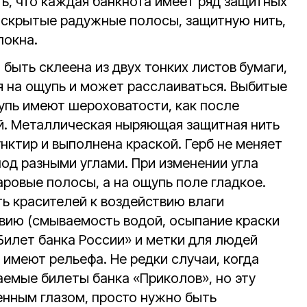
ь, что каждая банкнота имеет ряд защитных
, скрытые радужные полосы, защитную нить,
локна.
быть склеена из двух тонких листов
бумаги,
я на ощупь и может расслаиваться. Выбитые
пь имеют шероховатости, как после
й. Металлическая ныряющая защитная нить
унктир и выполнена краской. Герб не меняет
од разными углами. При изменении угла
ровые полосы, а на ощупь поле гладкое.
ь красителей к воздействию влаги
вию (смываемость водой, осыпание краски
«Билет банка России» и метки для людей
имеют рельефа. Не редки случаи, когда
аемые билеты банка «Приколов», но эту
нным глазом, просто нужно быть