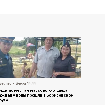
щество
Вчера, 14:44
йды по местам массового отдыха
аждан у воды прошли в Борисовском
руге