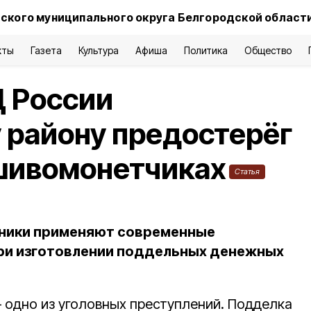
ского муниципального округа Белгородской област
кты
Газета
Культура
Афиша
Политика
Общество
 России
 району предостерёг
шивомонетчиках
Статья
пники применяют современные
при изготовлении поддельных денежных
одно из уголовных преступлений. Подделка