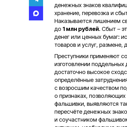
денежных знаков квалифиц
хранение, перевозка и сбы
Наказывается лишением с
до
1 млн рублей
. Сбыт – 
денег или ценных бумаг: и
товаров и услуг, размене,
Преступники применяют со
изготовлении поддельных 
достаточно высокое сходс
определённые затруднения
с возросшим качеством по
о признаках, позволяющих
фальшивки, выявляются так
пересчёте денежных знаков
и соучастником фальшивом