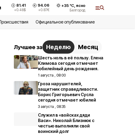
81.41
94.06
+
35
°С,
ясно
и
+0.48
$
+0.87
€
Белгород
Происшествия
Официальное опубликование
Неделю
Месяц
Лучшее за
Шесть ноль в её пользу. Елена
Климова сегодня отмечает
юбилейный день рождения.
1 августа , 08:00
Гроза нарушителей,
защитник справедливости.
Борис Григорьевич Сусла
сегодня отмечает юбилей
3 августа , 08:35
Служил в «войсках дяди
Васи». Николай Близнюк с
честью выполняли свой
воинский долг