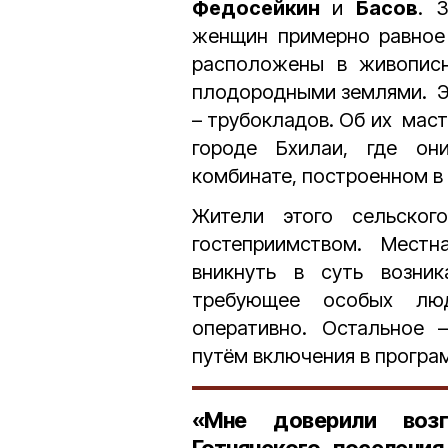
Федосейкин
и
Басов
. 
женщин примерно равное 
расположены в живопис
плодородными землями. Э
– трубокладов. Об их маст
городе Бхилаи, где он
комбинате, построенном в
Жители этого сельског
гостеприимством. Мест
вникнуть в суть возни
требующее особых люд
оперативно. Остальное 
путём включения в програ
«Мне доверили возг