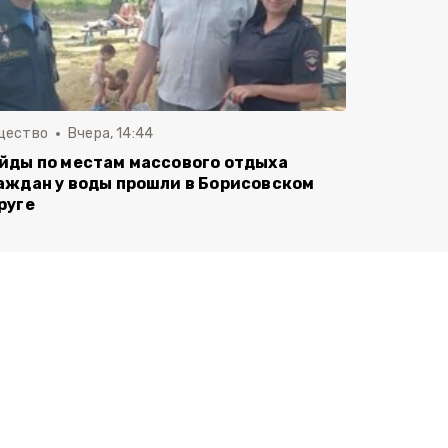
щество
Вчера, 14:44
йды по местам массового отдыха
аждан у воды прошли в Борисовском
руге