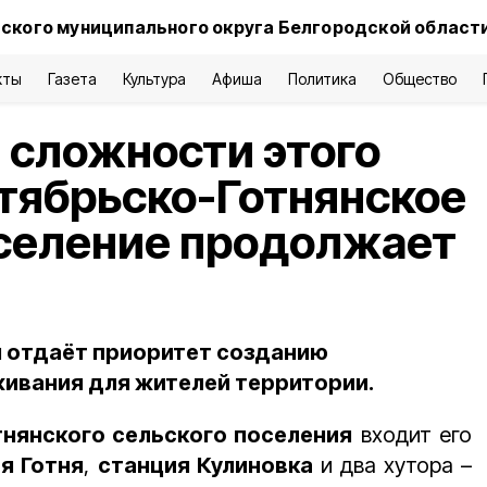
ского муниципального округа Белгородской област
кты
Газета
Культура
Афиша
Политика
Общество
 сложности этого
тябрьско-Готнянское
оселение продолжает
 отдаёт приоритет созданию
ивания для жителей территории.
нянского сельского поселения
входит его
я Готня
,
станция Кулиновка
и два хутора –