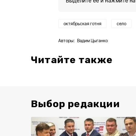
Выделите ее и нажмите на
октябрьская готня
село
Авторы:
Вадим Цыганко
Читайте также
Выбор редакции