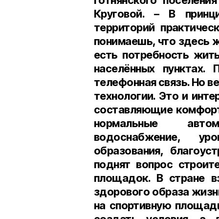
Готнянского поселения
Круговой. – В принц
территорий практичес
понимаешь, что здесь жи
есть потребность жить
населённых пунктах. П
телефонная связь. Но ве
технологии. Это и инте
составляющие комфорт
нормальные авто
водоснабжение, уро
образования, благоус
поднят вопрос строит
площадок. В стране в
здорового образа жизни
на спортивную площад