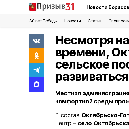
Новости Борисов
80 лет Победы
Новости
Статьи
Спецпрое
Несмотря на
времени, Ок
сельское п
развиваться
Местная администрация
комфортной среды прож
В состав
Октябрьско-Гот
центр –
село Октябрьска