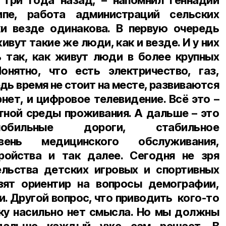
 три года назад, – напомнил Геннадий
ипе, работа администраций сельских
ки везде одинакова. В первую очередь
вут такие же люди, как и везде. И у них
 так, как живут люди в более крупных
онятно, что есть электричество, газ,
дь время не стоит на месте, развиваются
рнет, и цифровое телевидение. Всё это –
ной среды проживания. А дальше – это
мобильные дороги, стабильное
вень медицинского обслуживания,
тройства и так далее. Сегодня не зря
ельства детских игровых и спортивных
зят ориентир на вопросы демографии,
. Другой вопрос, что приводить кого-то
ку насильно нет смысла. Но мы должны