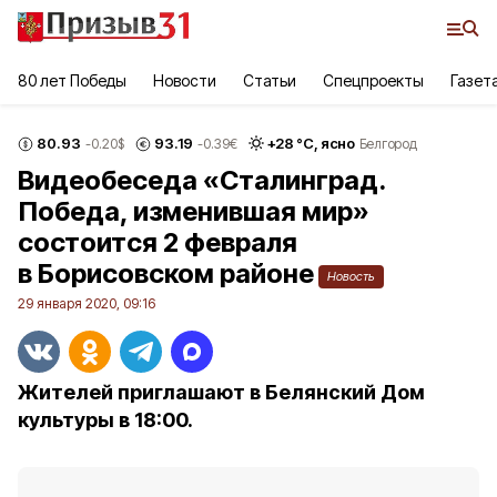
80 лет Победы
Новости
Статьи
Спецпроекты
Газет
80.93
93.19
+
28
°С,
ясно
-0.20
$
-0.39
€
Белгород
Видеобеседа «Сталинград.
Победа, изменившая мир»
состоится 2 февраля
в Борисовском районе
Новость
29 января 2020, 09:16
Жителей приглашают в Белянский Дом
культуры в 18:00.