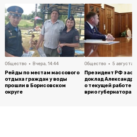
Общество
Вчера, 14:44
Общество
5 августа ,
Рейды по местам массового
Президент РФ зас
отдыха граждан у воды
доклад Александра
прошли в Борисовском
о текущей работе н
округе
врио губернатора 