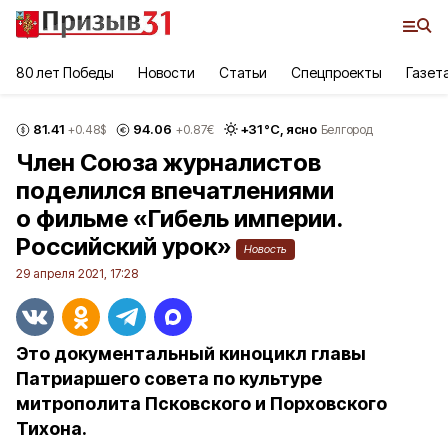
80 лет Победы
Новости
Статьи
Спецпроекты
Газет
81.41
94.06
+
31
°С,
ясно
+0.48
$
+0.87
€
Белгород
Член Союза журналистов
поделился впечатлениями
о фильме «Гибель империи.
Российский урок»
Новость
29 апреля 2021, 17:28
Это документальный киноцикл главы
Патриаршего совета по культуре
митрополита Псковского и Порховского
Тихона.