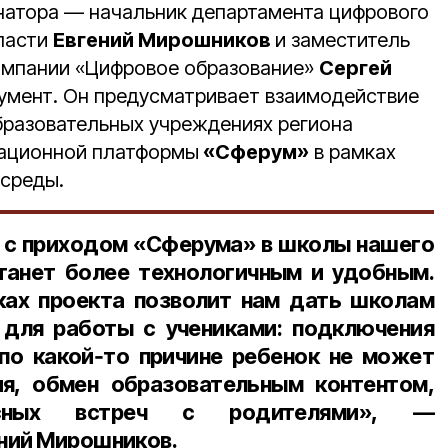
натора — начальник департамента цифрового
ласти
Евгений Мирошников
и заместитель
омпании «Цифровое образование»
Сергей
умент. Он предусматривает взаимодействие
образовательных учреждениях региона
ационной платформы
«Сферум»
в рамках
 среды.
 с приходом «Сферума» в школы нашего
танет более технологичным и удобным.
ках проекта позволит нам дать школам
для работы с учениками: подключения
 по какой‑то причине ребенок не может
ия, обмен образовательным контентом,
ссных встреч с родителями», —
ний Мирошников.