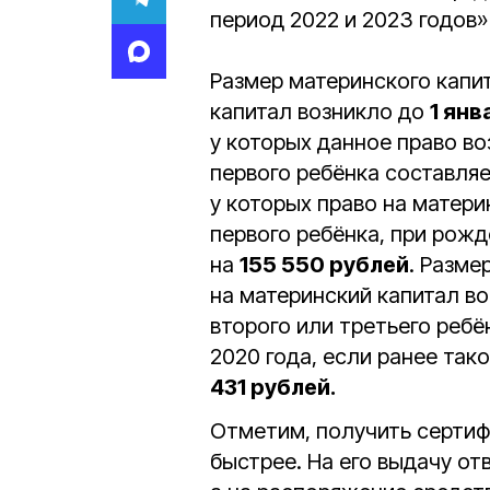
период 2022 и 2023 годов»
Размер материнского капит
капитал возникло до
1 янв
у которых данное право во
первого ребёнка составля
у которых право на матери
первого ребёнка, при рож
на
155 550 рублей
. Разме
на материнский капитал в
второго или третьего ребё
2020 года, если ранее тако
431 рублей.
Отметим, получить сертиф
быстрее. На его выдачу от