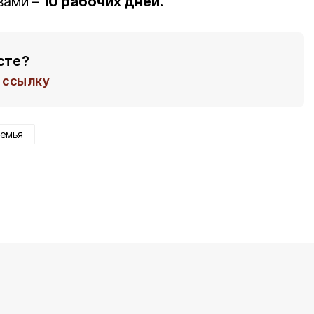
вами –
10 рабочих дней.
сте?
ссылку
семья