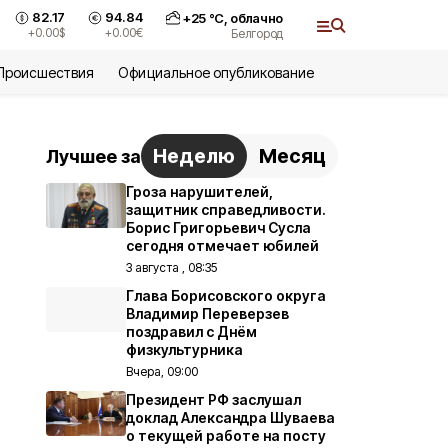
82.17
94.84
+
25
°С,
облачно
+0.00
$
+0.00
€
Белгород
Происшествия
Официальное опубликование
Неделю
Месяц
Лучшее за
Гроза нарушителей,
защитник справедливости.
Борис Григорьевич Сусла
сегодня отмечает юбилей
3 августа , 08:35
Глава Борисовского округа
Владимир Переверзев
поздравил с Днём
физкультурника
Вчера, 09:00
Президент РФ заслушал
доклад Александра Шуваева
о текущей работе на посту