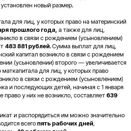
 установлен новый размер.
ала для лиц, у которых право на материнский
аря прошлого года,
а также для лиц,
зникло в связи с рождением (усыновлением)
ет
483 881 рублей.
Сумма выплат для лиц,
нский капитал возникло в связи с рождением
дении (усыновлении) второго — увеличивается
р маткапитала для лиц, у которых право
озникло в связи с рождением (усыновлением)
нка и последующих детей, начиная с 1 января
е право у них не возникло, составляет
639
икат и распорядиться им можно значительно
водится всего
пять рабочих дней
,