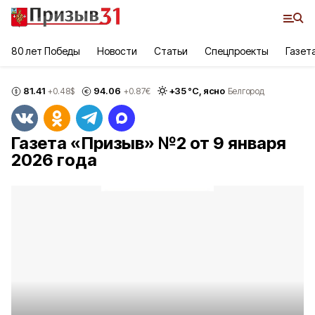
80 лет Победы
Новости
Статьи
Спецпроекты
Газет
81.41
94.06
+
35
°С,
ясно
+0.48
$
+0.87
€
Белгород
Газета «Призыв» №2 от 9 января
2026 года