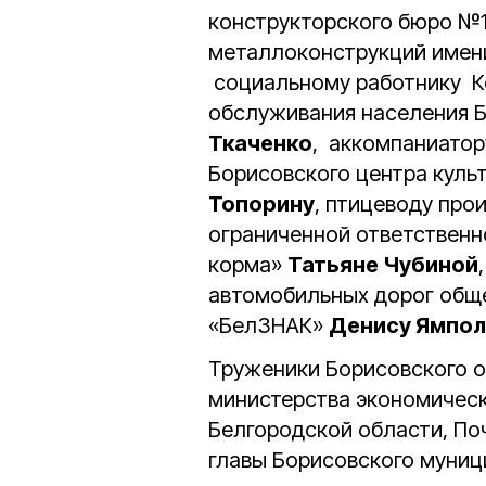
конструкторского бюро №1
металлоконструкций имени
социальному работнику К
обслуживания населения Б
Ткаченко
, аккомпаниатор
Борисовского центра куль
Топорину
, птицеводу про
ограниченной ответственн
корма»
Татьяне Чубиной
автомобильных дорог обще
«БелЗНАК»
Денису Ямпол
Труженики Борисовского о
министерства экономичес
Белгородской области, П
главы Борисовского муниц