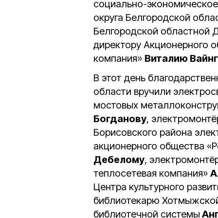
социально-экономическое
округа Белгородской обла
Белгородской областной 
директору Акционерного о
компания»
Виталию Вайнг
В этот день благодарстве
области вручили электрос
мостовых металлоконструк
Богданову
, электромонт
Борисовского района элек
акционерного общества «Р
Дебелому
, электромонтё
теплосетевая компания»
А
Центра культурного разви
библиотекарю Хотмыжской
библиотечной системы
Ан