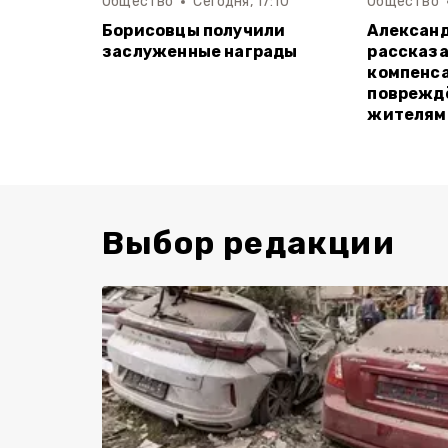
Общество
Сегодня, 17:10
Общество
Борисовцы получили
Алексан
заслуженные награды
рассказа
компенса
поврежд
жителям
Выбор редакции