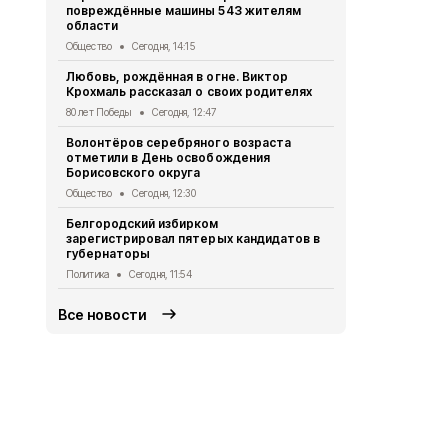
повреждённые машины 543 жителям
освобожден
области
фашистских
Общество
Сегодня, 14:15
Общество
Се
Любовь, рождённая в огне. Виктор
Быть воином
Крохмаль рассказал о своих родителях
СВО добро
80 лет Победы
Сегодня, 12:47
Общество
Се
Волонтёров серебряного возраста
Глава Бори
отметили в День освобождения
Переверзев
Борисовского округа
праздником
Общество
Сегодня, 12:30
Общество
Се
Белгородский избирком
Александр 
зарегистрировал пятерых кандидатов в
Борисовског
губернаторы
годовщины 
Политика
Сегодня, 11:54
Общество
Се
Все новости