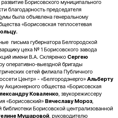
 развитие Борисовского муниципального
сти благодарность председателя
Думы была объявлена генеральному
бщества «Борисовская теплосетевая
ольцу.
нные письма губернатора Белгородской
варщику цеха № 1 Борисовского завода
ций имени В.А. Скляренко
Сергею
ёру оперативно-выездной бригады
трических сетей филиала Публичного
оссети Центр» - «Белгородэнерго»
Альберту
ру Акционерного общества «Борисовская
лександру Коваленко
, звукорежиссеру
тия «Борисовский»
Вячеславу Мороз
,
 библиотеки Борисовской централизованной
гелине Мушаровой
, руководителю