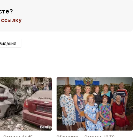
сте?
ссылку
видация