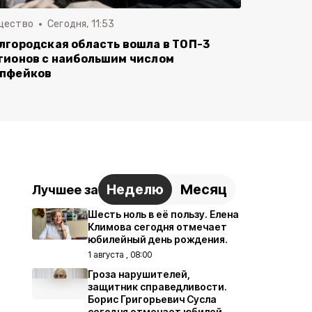
щество
Сегодня, 11:53
лгородская область вошла в ТОП-3
гионов с наибольшим числом
пфейков
Неделю
Месяц
Лучшее за
Шесть ноль в её пользу. Елена
Климова сегодня отмечает
юбилейный день рождения.
1 августа , 08:00
Гроза нарушителей,
защитник справедливости.
Борис Григорьевич Сусла
сегодня отмечает юбилей