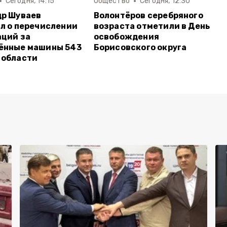
Сегодня, 14:15
Общество
Сегодня, 12:30
др Шуваев
Волонтёров серебряного
л о перечислении
возраста отметили в День
ций за
освобождения
ённые машины 543
Борисовского округа
 области