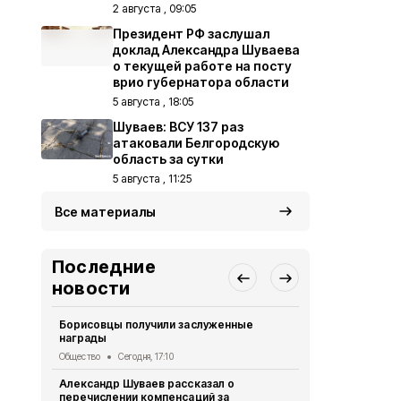
2 августа , 09:05
Президент РФ заслушал
доклад Александра Шуваева
о текущей работе на посту
врио губернатора области
5 августа , 18:05
Шуваев: ВСУ 137 раз
атаковали Белгородскую
область за сутки
5 августа , 11:25
Все материалы
Последние
новости
Борисовцы получили заслуженные
Белгородск
награды
регионов с
дипфейков
Общество
Сегодня, 17:10
Общество
Се
Александр Шуваев рассказал о
перечислении компенсаций за
Борисовцы 