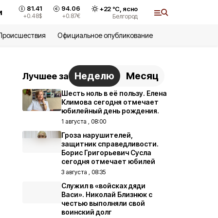
81.41
94.06
+
22
°С,
ясно
и
+0.48
$
+0.87
€
Белгород
Происшествия
Официальное опубликование
Неделю
Месяц
Лучшее за
Шесть ноль в её пользу. Елена
Климова сегодня отмечает
юбилейный день рождения.
1 августа , 08:00
Гроза нарушителей,
защитник справедливости.
Борис Григорьевич Сусла
сегодня отмечает юбилей
3 августа , 08:35
Служил в «войсках дяди
Васи». Николай Близнюк с
честью выполняли свой
воинский долг