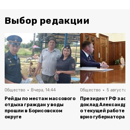
Выбор редакции
Общество
Вчера, 14:44
Общество
5 августа ,
Рейды по местам массового
Президент РФ зас
отдыха граждан у воды
доклад Александра
прошли в Борисовском
о текущей работе н
округе
врио губернатора 