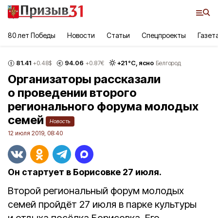
80 лет Победы
Новости
Статьи
Спецпроекты
Газет
81.41
94.06
+
21
°С,
ясно
+0.48
$
+0.87
€
Белгород
Организаторы рассказали
о проведении второго
регионального форума молодых
семей
Новость
12 июля 2019, 08:40
Он стартует в Борисовке 27 июля.
Второй региональный форум молодых
семей пройдёт 27 июля в парке культуры