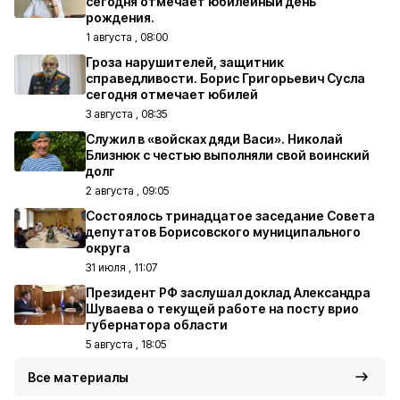
сегодня отмечает юбилейный день
рождения.
1 августа , 08:00
Гроза нарушителей, защитник
справедливости. Борис Григорьевич Сусла
сегодня отмечает юбилей
3 августа , 08:35
Служил в «войсках дяди Васи». Николай
Близнюк с честью выполняли свой воинский
долг
2 августа , 09:05
Состоялось тринадцатое заседание Совета
депутатов Борисовского муниципального
округа
31 июля , 11:07
Президент РФ заслушал доклад Александра
Шуваева о текущей работе на посту врио
губернатора области
5 августа , 18:05
Все материалы