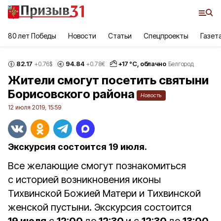
80 лет Победы
Новости
Статьи
Спецпроекты
Газет
82.17
94.84
+
17
°С,
облачно
+0.76
$
+0.78
€
Белгород
Жители смогут посетить святыни
Борисовского района
Новость
12 июля 2019, 15:59
Экскурсия состоится 19 июля.
Все желающие смогут познакомиться
с историей возникновения иконы
Тихвинской Божией Матери и Тихвинской
женской пустыни. Экскурсия состоится