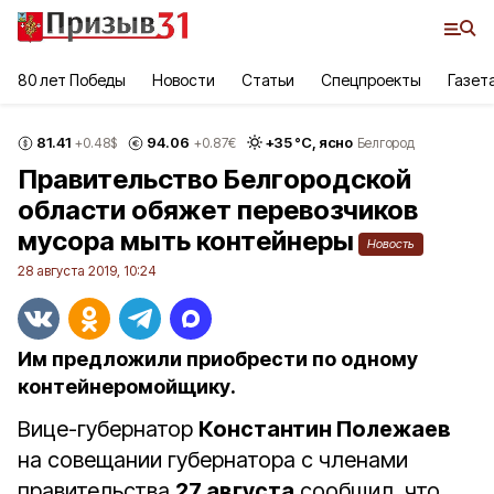
80 лет Победы
Новости
Статьи
Спецпроекты
Газет
81.41
94.06
+
35
°С,
ясно
+0.48
$
+0.87
€
Белгород
Правительство Белгородской
области обяжет перевозчиков
мусора мыть контейнеры
Новость
28 августа 2019, 10:24
Им предложили приобрести по одному
контейнеромойщику.
Вице-губернатор
Константин Полежаев
на совещании губернатора с членами
правительства
27 августа
сообщил, что