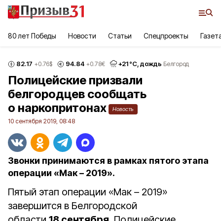
80 лет Победы
Новости
Статьи
Спецпроекты
Газет
82.17
94.84
+
21
°С,
дождь
+0.76
$
+0.78
€
Белгород
Полицейские призвали
белгородцев сообщать
о наркопритонах
Новость
10 сентября 2019, 08:48
Звонки принимаются в рамках пятого этапа
операции «Мак – 2019».
Пятый этап операции «Мак – 2019»
завершится в Белгородской
области
18 сентября
. Полицейские