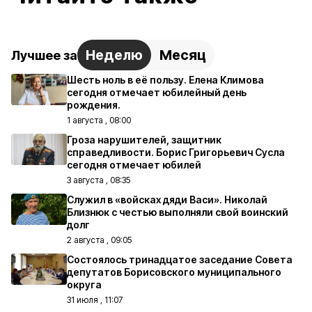
Неделю
Месяц
Лучшее за
Шесть ноль в её пользу. Елена Климова
сегодня отмечает юбилейный день
рождения.
1 августа , 08:00
Гроза нарушителей, защитник
справедливости. Борис Григорьевич Сусла
сегодня отмечает юбилей
3 августа , 08:35
Служил в «войсках дяди Васи». Николай
Близнюк с честью выполняли свой воинский
долг
2 августа , 09:05
Состоялось тринадцатое заседание Совета
депутатов Борисовского муниципального
округа
31 июля , 11:07