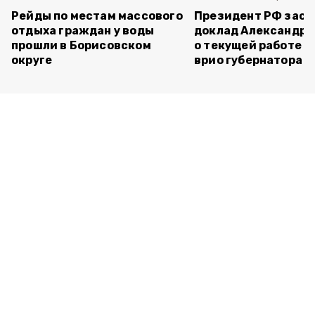
Рейды по местам массового
Президент РФ зас
отдыха граждан у воды
доклад Александра
прошли в Борисовском
о текущей работе н
округе
врио губернатора 