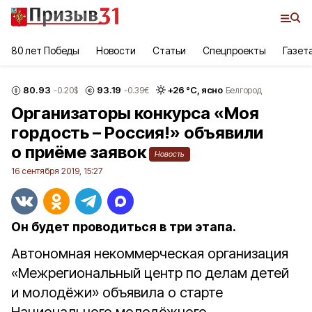
80 лет Победы
Новости
Статьи
Спецпроекты
Газет
80.93
93.19
+
26
°С,
ясно
-0.20
$
-0.39
€
Белгород
Организаторы конкурса «Моя
гордость – Россия!» объявили
о приёме заявок
Новость
16 сентября 2019, 15:27
Он будет проводиться в три этапа.
Автономная некоммерческая организация
«Межрегиональный центр по делам детей
и молодёжи» объявила о старте