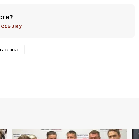
сте?
ссылку
ваславие