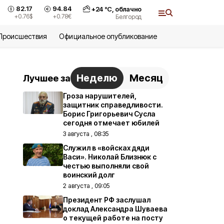
82.17
94.84
+
24
°С,
облачно
+0.76
$
+0.78
€
Белгород
Происшествия
Официальное опубликование
Неделю
Месяц
Лучшее за
Гроза нарушителей,
защитник справедливости.
Борис Григорьевич Сусла
сегодня отмечает юбилей
3 августа , 08:35
Служил в «войсках дяди
Васи». Николай Близнюк с
честью выполняли свой
воинский долг
2 августа , 09:05
Президент РФ заслушал
доклад Александра Шуваева
о текущей работе на посту