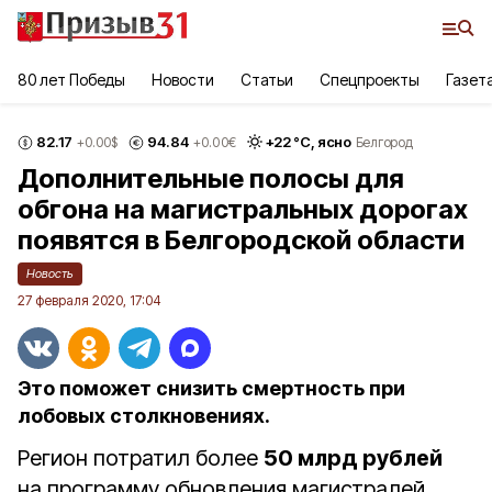
80 лет Победы
Новости
Статьи
Спецпроекты
Газет
82.17
94.84
+
22
°С,
ясно
+0.00
$
+0.00
€
Белгород
Дополнительные полосы для
обгона на магистральных дорогах
появятся в Белгородской области
Новость
27 февраля 2020, 17:04
Это поможет снизить смертность при
лобовых столкновениях.
Регион потратил более
50 млрд рублей
на программу обновления магистралей,