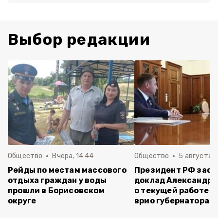
Выбор редакции
Общество
Вчера, 14:44
Общество
5 августа ,
Рейды по местам массового
Президент РФ зас
отдыха граждан у воды
доклад Александра
прошли в Борисовском
о текущей работе н
округе
врио губернатора 