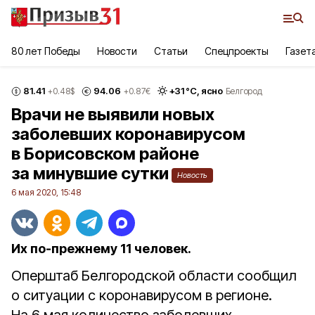
80 лет Победы
Новости
Статьи
Спецпроекты
Газет
81.41
94.06
+
31
°С,
ясно
+0.48
$
+0.87
€
Белгород
Врачи не выявили новых
заболевших коронавирусом
в Борисовском районе
за минувшие сутки
Новость
6 мая 2020, 15:48
Их по‑прежнему 11 человек.
Оперштаб Белгородской области сообщил
о ситуации с коронавирусом в регионе.