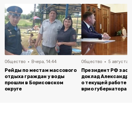
Общество
Вчера, 14:44
Общество
5 августа ,
Рейды по местам массового
Президент РФ зас
отдыха граждан у воды
доклад Александра
прошли в Борисовском
о текущей работе н
округе
врио губернатора 