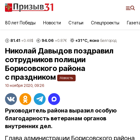
80 лет Победы
Новости
Статьи
Спецпроекты
Газет
81.41
94.06
+
31
°С,
ясно
+0.48
$
+0.87
€
Белгород
Николай Давыдов поздравил
сотрудников полиции
Борисовского района
с праздником
Новость
10 ноября 2020, 09:26
Руководитель района выразил особую
благодарность ветеранам органов
внутренних дел.
Глава администрации Борисовского района