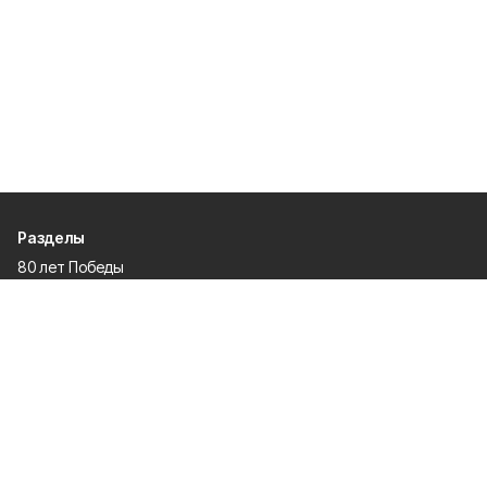
Разделы
80 лет Победы
Новости
Статьи
Спецпроекты
Экономика
Газета
Культура
Афиша