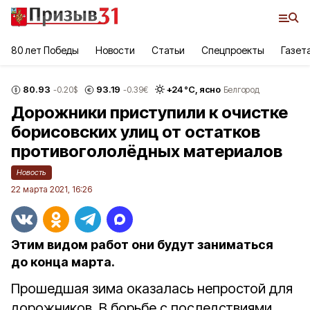
80 лет Победы
Новости
Статьи
Спецпроекты
Газет
80.93
93.19
+
24
°С,
ясно
-0.20
$
-0.39
€
Белгород
Дорожники приступили к очистке
борисовских улиц от остатков
противогололёдных материалов
Новость
22 марта 2021, 16:26
Этим видом работ они будут заниматься
до конца марта.
Прошедшая зима оказалась непростой для
дорожников. В борьбе с последствиями