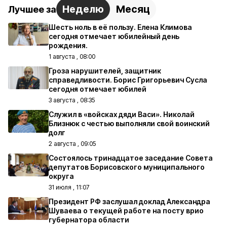
Неделю
Месяц
Лучшее за
Шесть ноль в её пользу. Елена Климова
сегодня отмечает юбилейный день
рождения.
1 августа , 08:00
Гроза нарушителей, защитник
справедливости. Борис Григорьевич Сусла
сегодня отмечает юбилей
3 августа , 08:35
Служил в «войсках дяди Васи». Николай
Близнюк с честью выполняли свой воинский
долг
2 августа , 09:05
Состоялось тринадцатое заседание Совета
депутатов Борисовского муниципального
округа
31 июля , 11:07
Президент РФ заслушал доклад Александра
Шуваева о текущей работе на посту врио
губернатора области