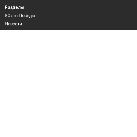
Разделы
80 лет Победы
Новости
Статьи
Спецпроекты
Экономика
Газета
Культура
Афиша
Политика
Общество
Спорт
Происшествия
Официальное опубликование
О проекте