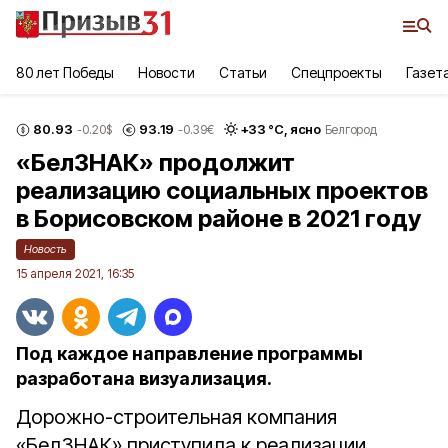
80 лет Победы
Новости
Статьи
Спецпроекты
Газет
80.93
93.19
+
33
°С,
ясно
-0.20
$
-0.39
€
Белгород
«БелЗНАК» продолжит
реализацию социальных проектов
в Борисовском районе в 2021 году
Новость
15 апреля 2021, 16:35
Под каждое направление программы
разработана визуализация.
Дорожно-строительная компания
«БелЗНАК» приступила к реализации