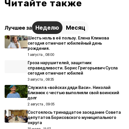
Читайте также
Неделю
Месяц
Лучшее за
Шесть ноль в её пользу. Елена Климова
сегодня отмечает юбилейный день
рождения.
1 августа , 08:00
Гроза нарушителей, защитник
справедливости. Борис Григорьевич Сусла
сегодня отмечает юбилей
3 августа , 08:35
Служил в «войсках дяди Васи». Николай
Близнюк с честью выполняли свой воинский
долг
2 августа , 09:05
Состоялось тринадцатое заседание Совета
депутатов Борисовского муниципального
округа
31 июля , 11:07