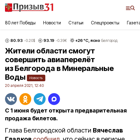
80 лет Победы
Новости
Статьи
Спецпроекты
Газет
80.93
93.19
+
26
°С,
ясно
-0.20
$
-0.39
€
Белгород
Жители области смогут
совершить авиаперелёт
из Белгорода в Минеральные
Воды
Новость
20 апреля 2021, 12:40
С 1 июня будет открыта предварительная
продажа билетов.
Глава Белгородской области
Вячеслав
Гладков
сообщил
, что сейчас в регионе