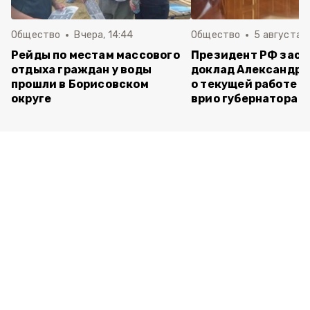
Общество
Вчера, 14:44
Общество
5 августа ,
Рейды по местам массового
Президент РФ зас
отдыха граждан у воды
доклад Александра
прошли в Борисовском
о текущей работе н
округе
врио губернатора 