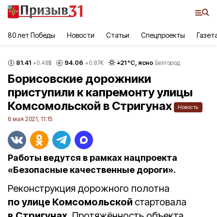
80 лет Победы
Новости
Статьи
Спецпроекты
Газет
81.41
94.06
+
21
°С,
ясно
+0.48
$
+0.87
€
Белгород
Борисовские дорожники
приступили к капремонту улицы
Комсомольской в Стригунах
Новость
6 мая 2021, 11:15
Работы ведутся в рамках нацпроекта
«Безопасные качественные дороги».
Реконструкция дорожного полотна
по улице Комсомольской
стартовала
в Стригунах.
Протяжённость объекта