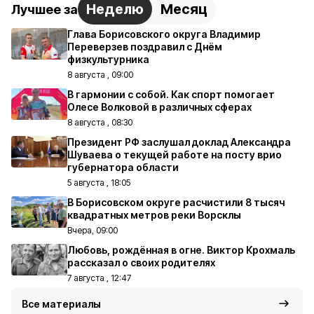
Неделю
Месяц
Лучшее за
Глава Борисовского округа Владимир
Переверзев поздравил с Днём
физкультурника
8 августа , 09:00
В гармонии с собой. Как спорт помогает
Олесе Волковой в различных сферах
8 августа , 08:30
Президент РФ заслушал доклад Александра
Шуваева о текущей работе на посту врио
губернатора области
5 августа , 18:05
В Борисовском округе расчистили 8 тысяч
квадратных метров реки Ворсклы
Вчера, 09:00
Любовь, рождённая в огне. Виктор Крохмаль
рассказал о своих родителях
7 августа , 12:47
Все материалы