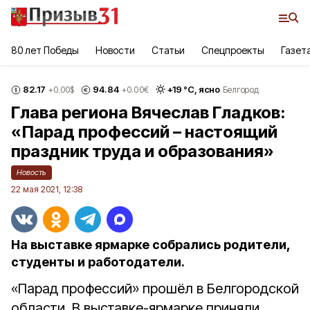
80 лет Победы
Новости
Статьи
Спецпроекты
Газет
82.17
94.84
+
19
°С,
ясно
+0.00
$
+0.00
€
Белгород
Глава региона Вячеслав Гладков:
«Парад профессий – настоящий
праздник труда и образования»
Новость
22 мая 2021, 12:38
На выставке ярмарке собрались родители,
студенты и работодатели.
«Парад профессий» прошёл в Белгородской
области. В выставке-ярмарке приняли