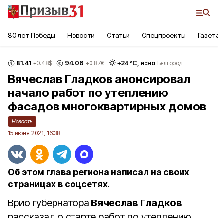
80 лет Победы
Новости
Статьи
Спецпроекты
Газет
81.41
94.06
+
24
°С,
ясно
+0.48
$
+0.87
€
Белгород
Вячеслав Гладков анонсировал
начало работ по утеплению
фасадов многоквартирных домов
Новость
15 июня 2021, 16:38
Об этом глава региона написал на своих
страницах в соцсетях.
Врио губернатора
Вячеслав Гладков
рассказал о старте работ по утеплению