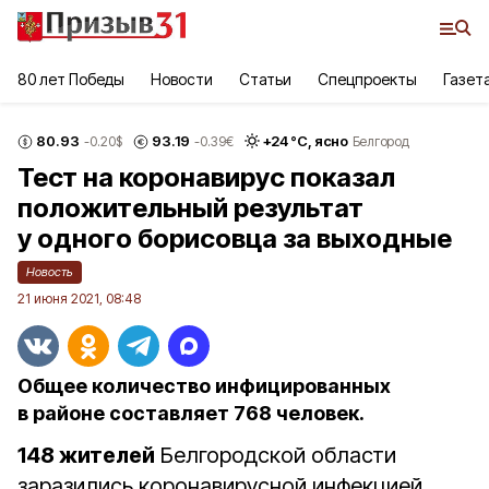
80 лет Победы
Новости
Статьи
Спецпроекты
Газет
80.93
93.19
+
24
°С,
ясно
-0.20
$
-0.39
€
Белгород
Тест на коронавирус показал
положительный результат
у одного борисовца за выходные
Новость
21 июня 2021, 08:48
Общее количество инфицированных
в районе составляет 768 человек.
148 жителей
Белгородской области
заразились коронавирусной инфекцией