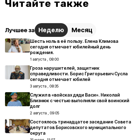
Читайте также
Неделю
Месяц
Лучшее за
Шесть ноль в её пользу. Елена Климова
сегодня отмечает юбилейный день
рождения.
1 августа , 08:00
Гроза нарушителей, защитник
справедливости. Борис Григорьевич Сусла
сегодня отмечает юбилей
3 августа , 08:35
Служил в «войсках дяди Васи». Николай
Близнюк с честью выполняли свой воинский
долг
2 августа , 09:05
Состоялось тринадцатое заседание Совета
депутатов Борисовского муниципального
округа
31 июля , 11:07