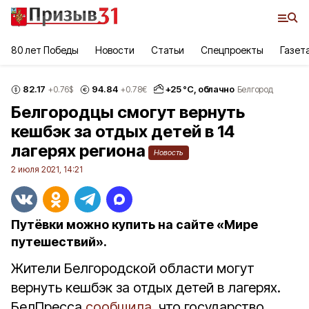
80 лет Победы
Новости
Статьи
Спецпроекты
Газет
82.17
94.84
+
25
°С,
облачно
+0.76
$
+0.78
€
Белгород
Белгородцы смогут вернуть
кешбэк за отдых детей в 14
лагерях региона
Новость
2 июля 2021, 14:21
Путёвки можно купить на сайте «Мире
путешествий».
Жители Белгородской области могут
вернуть кешбэк за отдых детей в лагерях.
БелПресса
сообщила
, что государство