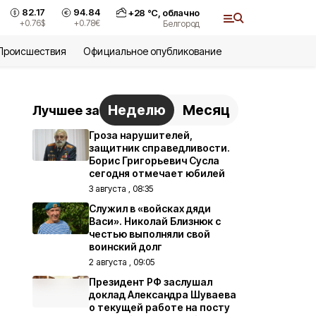
82.17
94.84
+
28
°С,
облачно
+0.76
$
+0.78
€
Белгород
Происшествия
Официальное опубликование
Неделю
Месяц
Лучшее за
Гроза нарушителей,
защитник справедливости.
Борис Григорьевич Сусла
сегодня отмечает юбилей
3 августа , 08:35
Служил в «войсках дяди
Васи». Николай Близнюк с
честью выполняли свой
воинский долг
2 августа , 09:05
Президент РФ заслушал
доклад Александра Шуваева
о текущей работе на посту