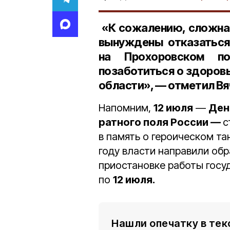
«К сожалению, сложная
вынуждены отказаться
на
Прохоровском по
позаботиться о здоров
области», — отметил Вя
Напомним,
12 июля
—
Ден
ратного поля России —
с
в память о героическом т
году власти направили об
приостановке работы госу
по
12 июля.
Нашли опечатку в тек