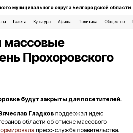
кого муниципального округа Белгородской области
кты
Газета
Культура
Афиша
Политика
Общество
и массовые
ень Прохоровского
оровке будут закрыты для посетителей.
Вячеслав Гладков
поддержал идею
теранов области об отмене массового
формировала
пресс-служба правительства.