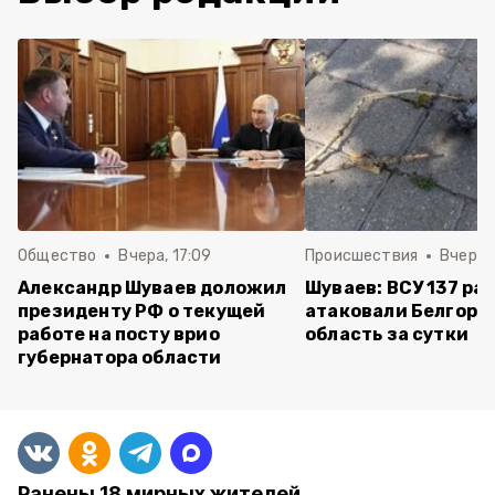
Общество
Вчера, 17:09
Происшествия
Вчера, 
Александр Шуваев доложил
Шуваев: ВСУ 137 ра
президенту РФ о текущей
атаковали Белгоро
работе на посту врио
область за сутки
губернатора области
Ранены 18 мирных жителей.