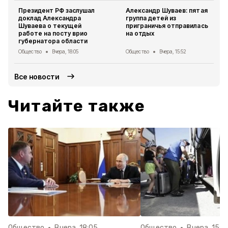
Президент РФ заслушал
Александр Шуваев: пятая
доклад Александра
группа детей из
Шуваева о текущей
приграничья отправилась
работе на посту врио
на отдых
губернатора области
Общество
Вчера, 18:05
Общество
Вчера, 15:52
Все новости
Читайте также
Общество
Вчера, 18:05
Общество
Вчера, 15:5