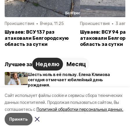
Происшествия
Вчера, 11:25
Происшествия
3 авгус
Шуваев: ВСУ 137 раз
Шуваев: ВСУ 94 раз
атаковали Белгородскую
атаковали Белгоро
область за сутки
область за сутки
Неделю
Месяц
Лучшее за
Шесть ноль в её пользу. Елена Климова
сегодня отмечает юбилейный день
рождения.
1 августа , 08:00
Cайт использует файлы cookie и сервисы сбора технических
Гроза нарушителей, защитник
данных посетителей.
Продолжая пользоваться сайтом, Вы
справедливости. Борис Григорьевич Сусла
соглашаетесь с
Политикой обработки персональных данных.
сегодня отмечает юбилей
3 августа , 08:35
Принять
Шуваев: ВСУ 59 раз атаковали Белгородскую
область за сутки