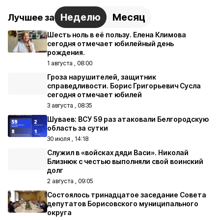
Неделю
Месяц
Лучшее за
Шесть ноль в её пользу. Елена Климова
сегодня отмечает юбилейный день
рождения.
1 августа , 08:00
Гроза нарушителей, защитник
справедливости. Борис Григорьевич Сусла
сегодня отмечает юбилей
3 августа , 08:35
Шуваев: ВСУ 59 раз атаковали Белгородскую
область за сутки
30 июля , 14:18
Служил в «войсках дяди Васи». Николай
Близнюк с честью выполняли свой воинский
долг
2 августа , 09:05
Состоялось тринадцатое заседание Совета
депутатов Борисовского муниципального
округа