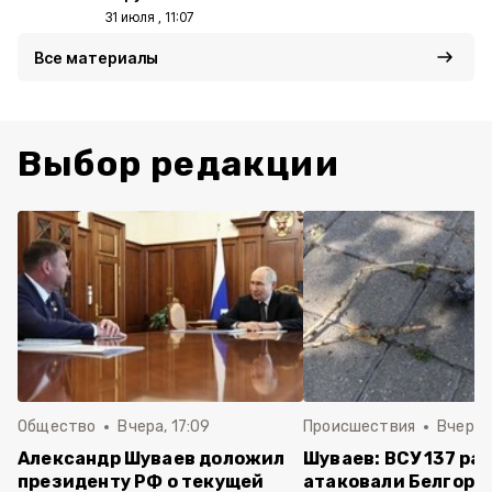
31 июля , 11:07
Все материалы
Выбор редакции
Общество
Вчера, 17:09
Происшествия
Вчера, 
Александр Шуваев доложил
Шуваев: ВСУ 137 ра
президенту РФ о текущей
атаковали Белгоро