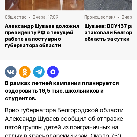
Общество
Вчера, 17:09
Происшествия
Вчера, 
Александр Шуваев доложил
Шуваев: ВСУ 137 ра
президенту РФ о текущей
атаковали Белгоро
работе на посту врио
область за сутки
губернатора области
В рамках летней кампании планируется
оздоровить 16,5 тыс. школьников и
студентов.
Врио губернатора Белгородской области
Александр Шуваев сообщил об отправке
пятой группы детей из приграничных на
отдых в Краснодарский край. Около 750