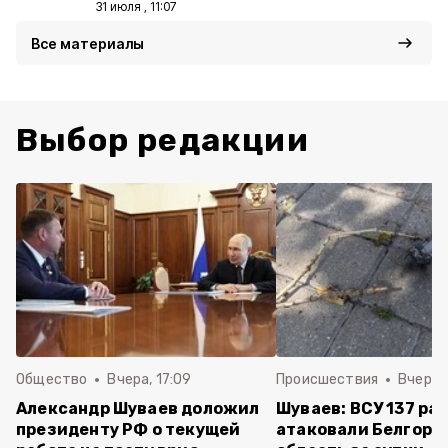
31 июля , 11:07
Все материалы
Выбор редакции
Общество
Вчера, 17:09
Происшествия
Вчера, 
Александр Шуваев доложил
Шуваев: ВСУ 137 ра
президенту РФ о текущей
атаковали Белгоро