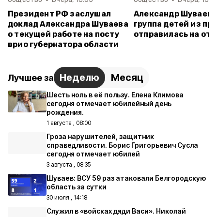
Президент РФ заслушал
Александр Шуваев:
доклад Александра Шуваева
группа детей из пр
о текущей работе на посту
отправилась на от
врио губернатора области
Неделю
Месяц
Лучшее за
Шесть ноль в её пользу. Елена Климова
сегодня отмечает юбилейный день
рождения.
1 августа , 08:00
Гроза нарушителей, защитник
справедливости. Борис Григорьевич Сусла
сегодня отмечает юбилей
3 августа , 08:35
Шуваев: ВСУ 59 раз атаковали Белгородскую
область за сутки
30 июля , 14:18
Служил в «войсках дяди Васи». Николай