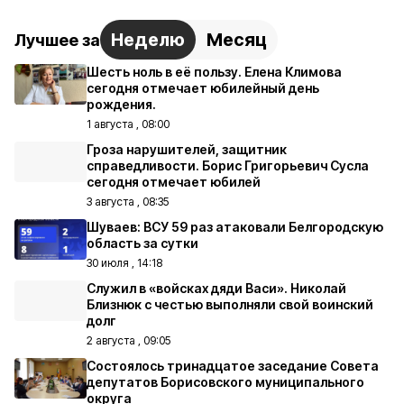
Неделю
Месяц
Лучшее за
Шесть ноль в её пользу. Елена Климова
сегодня отмечает юбилейный день
рождения.
1 августа , 08:00
Гроза нарушителей, защитник
справедливости. Борис Григорьевич Сусла
сегодня отмечает юбилей
3 августа , 08:35
Шуваев: ВСУ 59 раз атаковали Белгородскую
область за сутки
30 июля , 14:18
Служил в «войсках дяди Васи». Николай
Близнюк с честью выполняли свой воинский
долг
2 августа , 09:05
Состоялось тринадцатое заседание Совета
депутатов Борисовского муниципального
округа