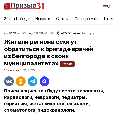
80 лет Победы
Новости
Статьи
Спецпроекты
Газет
81.13
93.58
+
20
°С,
ясно
+1.06
$
+1.62
€
Белгород
Жители региона смогут
обратиться к бригаде врачей
из Белгорода в своих
муниципалитетах
Новость
17 августа 2021, 10:15
Приём пациентов будут вести терапевты,
кардиологи, неврологи, педиатры,
гериатры, офтальмологи, онкологи,
стоматологи, эндокринологи.