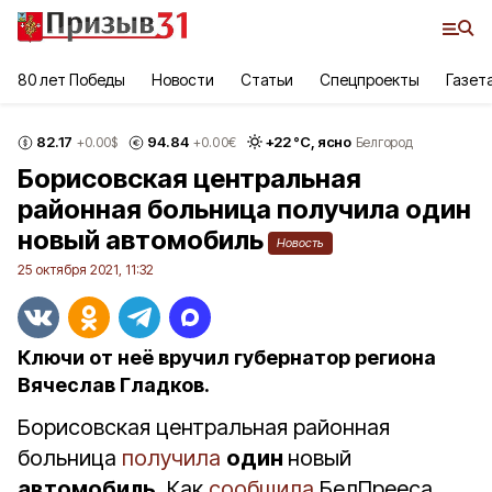
80 лет Победы
Новости
Статьи
Спецпроекты
Газет
82.17
94.84
+
22
°С,
ясно
+0.00
$
+0.00
€
Белгород
Борисовская центральная
районная больница получила один
новый автомобиль
Новость
25 октября 2021, 11:32
Ключи от неё вручил губернатор региона
Вячеслав Гладков.
Борисовская центральная районная
больница
получила
один
новый
автомобиль
. Как
сообщила
БелПрееса,