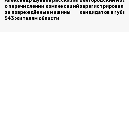
Александр Шуваев рассказал
Белгородский изб
о перечислении компенсаций
зарегистрировал п
за повреждённые машины
кандидатов в губе
543 жителям области