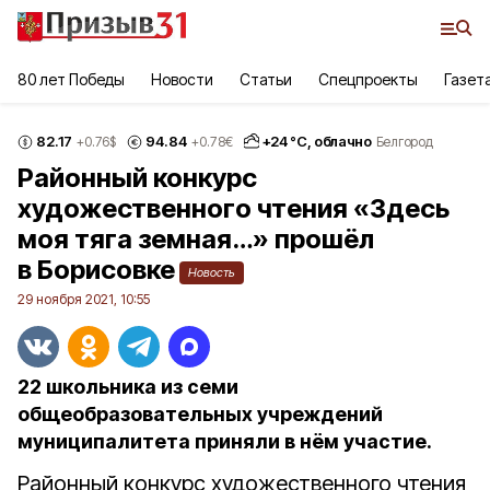
80 лет Победы
Новости
Статьи
Спецпроекты
Газет
82.17
94.84
+
24
°С,
облачно
+0.76
$
+0.78
€
Белгород
Районный конкурс
художественного чтения «Здесь
моя тяга земная…» прошёл
в Борисовке
Новость
29 ноября 2021, 10:55
22 школьника из семи
общеобразовательных учреждений
муниципалитета приняли в нём участие.
Районный конкурс художественного чтения