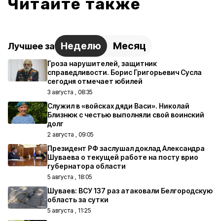
Читайте также
Неделю
Месяц
Лучшее за
Гроза нарушителей, защитник
справедливости. Борис Григорьевич Сусла
сегодня отмечает юбилей
3 августа , 08:35
Служил в «войсках дяди Васи». Николай
Близнюк с честью выполняли свой воинский
долг
2 августа , 09:05
Президент РФ заслушал доклад Александра
Шуваева о текущей работе на посту врио
губернатора области
5 августа , 18:05
Шуваев: ВСУ 137 раз атаковали Белгородскую
область за сутки
5 августа , 11:25