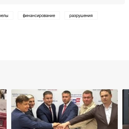
релы
финансирование
разрушения