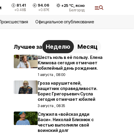
81.41
94.06
+
25
°С,
ясно
и
+0.48
$
+0.87
€
Белгород
Происшествия
Официальное опубликование
Неделю
Месяц
Лучшее за
Шесть ноль в её пользу. Елена
Климова сегодня отмечает
юбилейный день рождения.
1 августа , 08:00
Гроза нарушителей,
защитник справедливости.
Борис Григорьевич Сусла
сегодня отмечает юбилей
3 августа , 08:35
Служил в «войсках дяди
Васи». Николай Близнюк с
честью выполняли свой
воинский долг