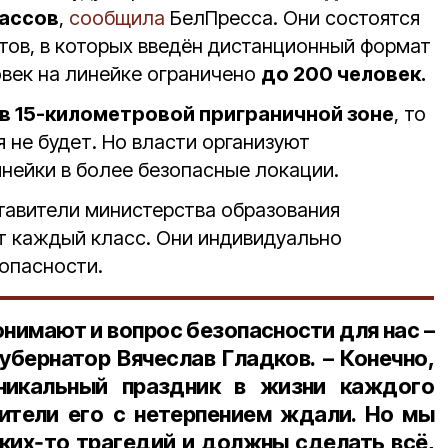
лассов
,
сообщила
БелПресса. Они состоятся
тов, в которых введён дистанционный формат
овек на линейке ограничено
до 200 человек.
в 15-километровой приграничной зоне
, то
 не будет. Но власти организуют
нейки в более безопасные локации.
тавители министерства образования
т каждый класс. Они индивидуально
зопасности.
онимают и вопрос безопасности для нас –
 губернатор
Вячеслав Гладков
. – Конечно,
никальный праздник в жизни каждого
дители его с нетерпением ждали. Но мы
ких‑то трагедий и должны сделать всё,