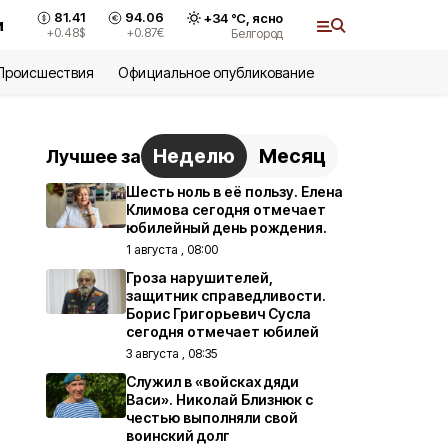
81.41
94.06
+
34
°С,
ясно
и
+0.48
$
+0.87
€
Белгород
Происшествия
Официальное опубликование
Неделю
Месяц
Лучшее за
Шесть ноль в её пользу. Елена
Климова сегодня отмечает
юбилейный день рождения.
1 августа , 08:00
Гроза нарушителей,
защитник справедливости.
Борис Григорьевич Сусла
сегодня отмечает юбилей
3 августа , 08:35
Служил в «войсках дяди
Васи». Николай Близнюк с
честью выполняли свой
воинский долг