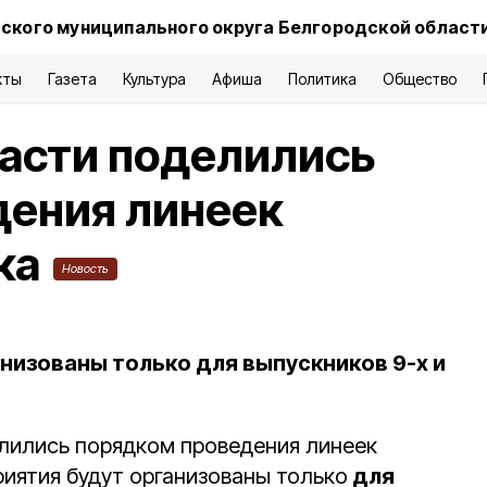
ского муниципального округа Белгородской област
кты
Газета
Культура
Афиша
Политика
Общество
асти поделились
дения линеек
ка
Новость
низованы только для выпускников 9-х и
лились порядком проведения линеек
риятия будут организованы только
для