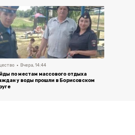
щество
Вчера, 14:44
йды по местам массового отдыха
аждан у воды прошли в Борисовском
руге