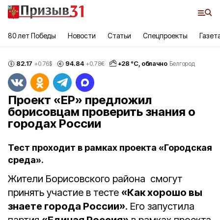
80 лет Победы
Новости
Статьи
Спецпроекты
Газет
82.17
94.84
+
28
°С,
облачно
+0.76
$
+0.78
€
Белгород
Проект «ЕР» предложил
борисовцам проверить знания о
городах России
Тест проходит в рамках проекта «Городская
среда».
Жители Борисовского района смогут
принять участие в тесте
«Как хорошо вы
знаете города России»
. Его запустила