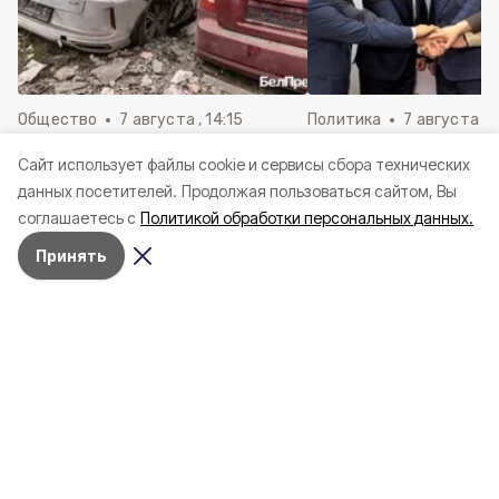
Общество
7 августа , 14:15
Политика
7 августа , 1
Александр Шуваев рассказал
Белгородский изб
Cайт использует файлы cookie и сервисы сбора технических
о перечислении компенсаций
зарегистрировал п
данных посетителей.
Продолжая пользоваться сайтом, Вы
за повреждённые машины
кандидатов в губе
соглашаетесь с
Политикой обработки персональных данных.
543 жителям области
Принять