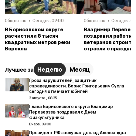
Общество
Сегодня, 09:00
Общество
Сегодня, 08
В Борисовском округе
Владимир Перевер
расчистили 8 тысяч
поздравил работни
квадратных метров реки
ветеранов строите
Ворсклы
отрасли с праздни
Неделю
Месяц
Лучшее за
Гроза нарушителей, защитник
справедливости. Борис Григорьевич Сусла
сегодня отмечает юбилей
3 августа , 08:35
Глава Борисовского округа Владимир
Переверзев поздравил с Днём
физкультурника
Вчера, 09:00
Президент РФ заслушал доклад Александра