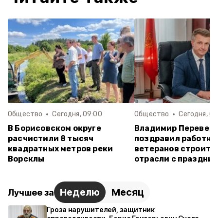
Общество
Сегодня, 09:00
Общество
Сегодня, 08
В Борисовском округе
Владимир Перевер
расчистили 8 тысяч
поздравил работни
квадратных метров реки
ветеранов строите
Ворсклы
отрасли с праздни
Неделю
Месяц
Лучшее за
Гроза нарушителей, защитник