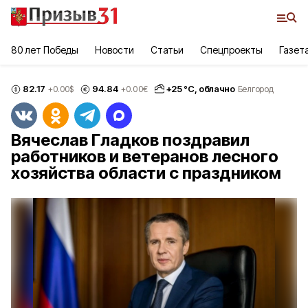
80 лет Победы
Новости
Статьи
Спецпроекты
Газет
82.17
94.84
+
25
°С,
облачно
+0.00
$
+0.00
€
Белгород
Вячеслав Гладков поздравил
работников и ветеранов лесного
хозяйства области с праздником