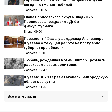
справедливости. Борис Григорьевич Сусла
сегодня отмечает юбилей
3 августа , 08:35
Глава Борисовского округа Владимир
Переверзев поздравил с Днём
физкультурника
Вчера, 09:00
Президент РФ заслушал доклад Александра
Шуваева о текущей работе на посту врио
губернатора области
5 августа , 18:05
Любовь, рождённая в огне. Виктор Крохмаль
рассказал о своих родителях
7 августа , 12:47
Шуваев: ВСУ 137 раз атаковали Белгородскую
область за сутки
5 августа , 11:25
Все материалы