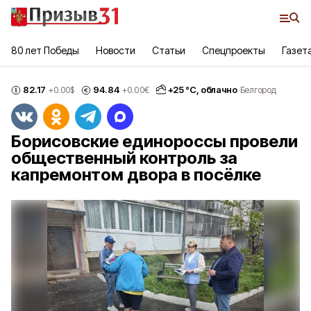
80 лет Победы
Новости
Статьи
Спецпроекты
Газет
82.17
94.84
+
25
°С,
облачно
+0.00
$
+0.00
€
Белгород
Борисовские единороссы провели
общественный контроль за
капремонтом двора в посёлке