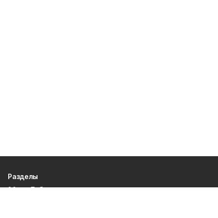
Разделы
80 лет Победы
Новости
Статьи