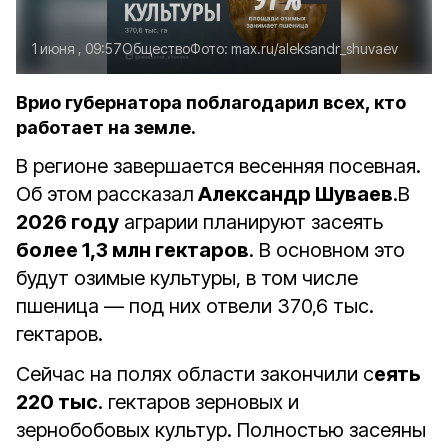
1 июня , 09:57
Общество
Фото:
max.ru/aleksandr_shuvaev
Врио губернатора поблагодарил всех, кто
работает на земле.
В регионе завершается весенняя посевная.
Об этом рассказал
Александр Шуваев
.В
2026 году
аграрии планируют засеять
более 1,3 млн гектаров
. В основном это
будут озимые культуры, в том числе
пшеница — под них отвели 370,6 тыс.
гектаров.
Сейчас на полях области закончили с
еять
220 тыс
. гектаров зерновых и
зернобобовых культур. Полностью засеяны