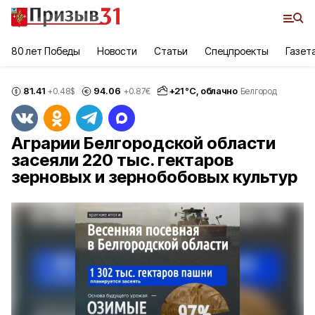
80 лет Победы
Новости
Статьи
Спецпроекты
Газет
81.41
94.06
+
21
°С,
облачно
+0.48
$
+0.87
€
Белгород
Аграрии Белгородской области
засеяли 220 тыс. гектаров
зерновых и зернобобовых культур