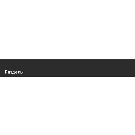
Разделы
80 лет Победы
Новости
Статьи
Спецпроекты
Экономика
Газета
Культура