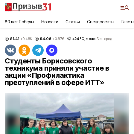
80 лет Победы
Новости
Статьи
Спецпроекты
Газет
81.41
94.06
+
24
°С,
ясно
+0.48
$
+0.87
€
Белгород
Студенты Борисовского
техникума приняли участие в
акции «Профилактика
преступлений в сфере ИТТ»