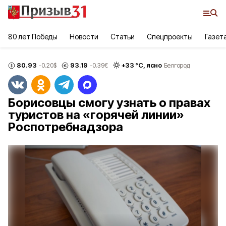
80 лет Победы
Новости
Статьи
Спецпроекты
Газет
80.93
93.19
+
33
°С,
ясно
-0.20
$
-0.39
€
Белгород
Борисовцы смогу узнать о правах
туристов на «горячей линии»
Роспотребнадзора