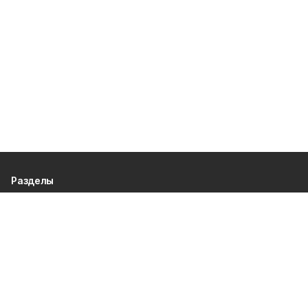
Разделы
80 лет Победы
Новости
Статьи
Спецпроекты
Экономика
Газета