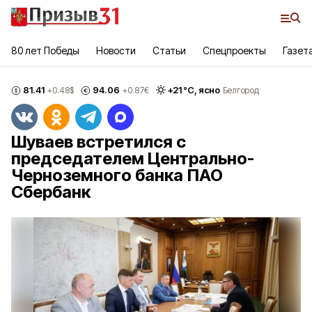
80 лет Победы
Новости
Статьи
Спецпроекты
Газет
81.41
94.06
+
21
°С,
ясно
+0.48
$
+0.87
€
Белгород
Шуваев встретился с
председателем Центрально-
Черноземного банка ПАО
Сбербанк