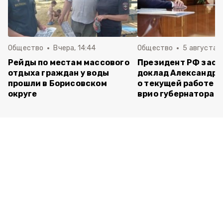
Общество
Вчера, 14:44
Общество
5 августа ,
Рейды по местам массового
Президент РФ зас
отдыха граждан у воды
доклад Александра
прошли в Борисовском
о текущей работе н
округе
врио губернатора 