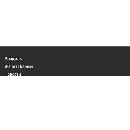
Разделы
80 лет Победы
Новости
Статьи
Спецпроекты
Экономика
Газета
Культура
Афиша
Политика