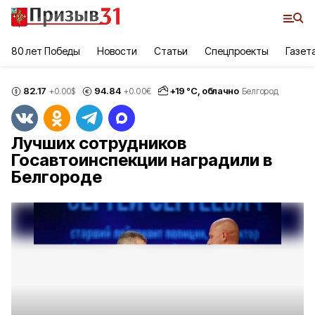
80 лет Победы
Новости
Статьи
Спецпроекты
Газет
82.17
94.84
+
19
°С,
облачно
+0.00
$
+0.00
€
Белгород
Лучших сотрудников
Госавтоинспекции наградили в
Белгороде