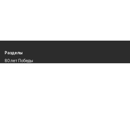
Разделы
80 лет Победы
Новости
Статьи
Спецпроекты
Экономика
Газета
Культура
Афиша
Политика