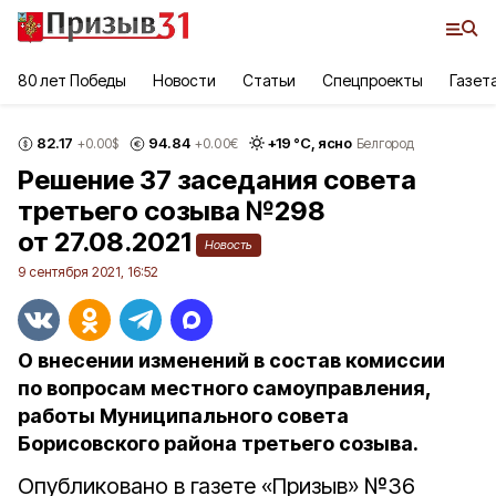
80 лет Победы
Новости
Статьи
Спецпроекты
Газет
82.17
94.84
+
19
°С,
ясно
+0.00
$
+0.00
€
Белгород
Решение 37 заседания совета
третьего созыва №298
от 27.08.2021
Новость
9 сентября 2021, 16:52
О внесении изменений в состав комиссии
по вопросам местного самоуправления,
работы Муниципального совета
Борисовского района третьего созыва.
Опубликовано в газете «Призыв» №36