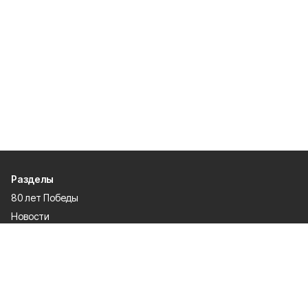
Разделы
80 лет Победы
Новости
Статьи
Спецпроекты
Экономика
Газета