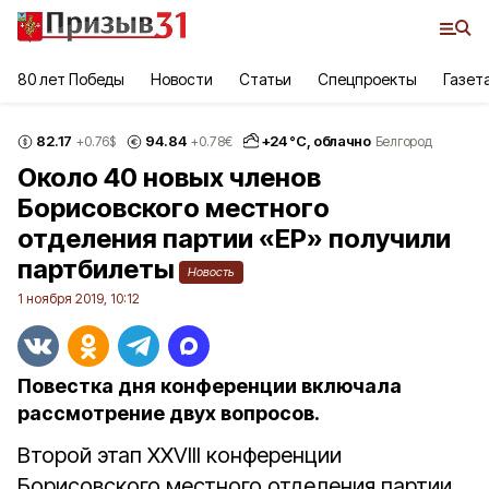
80 лет Победы
Новости
Статьи
Спецпроекты
Газет
82.17
94.84
+
24
°С,
облачно
+0.76
$
+0.78
€
Белгород
Около 40 новых членов
Борисовского местного
отделения партии «ЕР» получили
партбилеты
Новость
1 ноября 2019, 10:12
Повестка дня конференции включала
рассмотрение двух вопросов.
Второй этап XXVIII конференции
Борисовского местного отделения партии