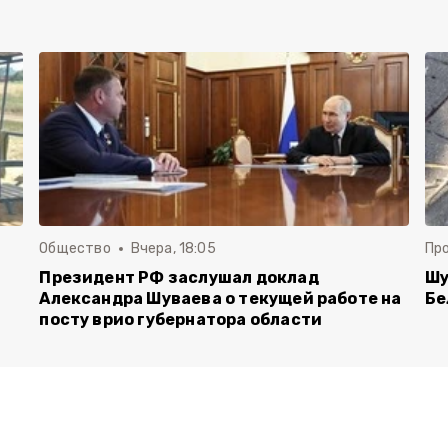
Общество
Вчера, 18:05
Пр
Президент РФ заслушал доклад
Шу
Александра Шуваева о текущей работе на
Бе
посту врио губернатора области