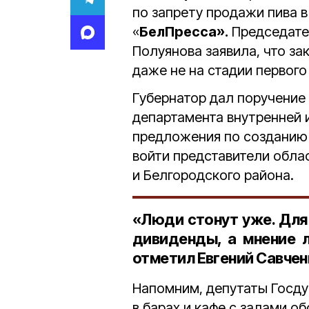
по запрету продажи пива 
«
БелПресса».
Председате
Полуянова заявила, что за
даже не на стадии первого
Губернатор дал поручение
департамента внутренней и
предложения по созданию 
войти представители обла
и Белгородского района.
«Люди стонут уже. Для 
дивиденды, а мнение 
отметил Евгений Савчен
Напомним, депутаты Госду
в барах и кафе с залами о