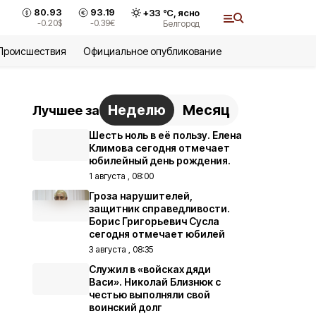
80.93
93.19
+
33
°С,
ясно
и
-0.20
$
-0.39
€
Белгород
Происшествия
Официальное опубликование
Неделю
Месяц
Лучшее за
Шесть ноль в её пользу. Елена
Климова сегодня отмечает
юбилейный день рождения.
1 августа , 08:00
Гроза нарушителей,
защитник справедливости.
Борис Григорьевич Сусла
сегодня отмечает юбилей
3 августа , 08:35
Служил в «войсках дяди
Васи». Николай Близнюк с
честью выполняли свой
воинский долг