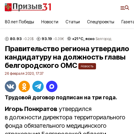
80 лет Победы
Новости
Статьи
Спецпроекты
Газет
80.93
93.19
+
21
°С,
ясно
-0.20
$
-0.39
€
Белгород
Правительство региона утвердило
кандидатуру на должность главы
белгородского ОМС
Новость
26 февраля 2020, 17:37
Трудовой договор подписан на три года.
Игорь Понкратов
утвердился
в должности директора территориального
фонда обязательного медицинского