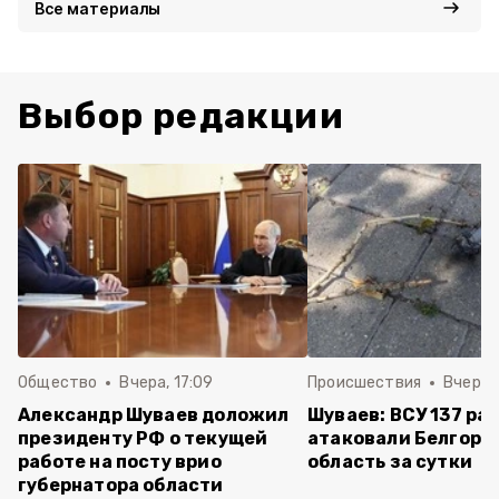
Все материалы
Выбор редакции
Общество
Вчера, 17:09
Происшествия
Вчера, 
Александр Шуваев доложил
Шуваев: ВСУ 137 ра
президенту РФ о текущей
атаковали Белгоро
работе на посту врио
область за сутки
губернатора области