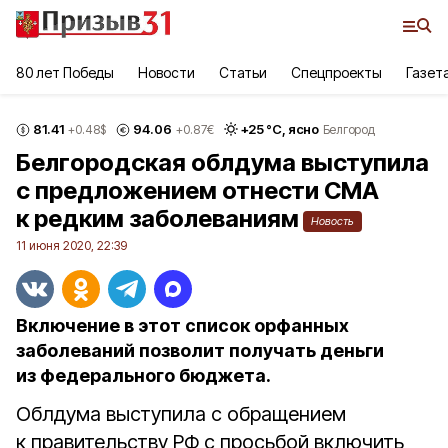
80 лет Победы
Новости
Статьи
Спецпроекты
Газет
81.41
94.06
+
25
°С,
ясно
+0.48
$
+0.87
€
Белгород
Белгородская облдума выступила
с предложением отнести СМА
к редким заболеваниям
Новость
11 июня 2020, 22:39
Включение в этот список орфанных
заболеваний позволит получать деньги
из федерального бюджета.
Облдума выступила с обращением
к правительству РФ с просьбой включить