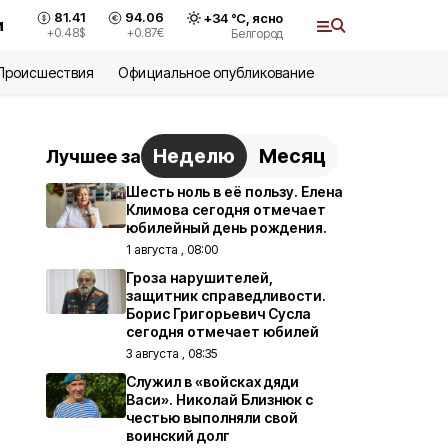
81.41
94.06
+
34
°С,
ясно
и
+0.48
$
+0.87
€
Белгород
Происшествия
Официальное опубликование
Неделю
Месяц
Лучшее за
Шесть ноль в её пользу. Елена
Климова сегодня отмечает
юбилейный день рождения.
1 августа , 08:00
Гроза нарушителей,
защитник справедливости.
Борис Григорьевич Сусла
сегодня отмечает юбилей
3 августа , 08:35
Служил в «войсках дяди
Васи». Николай Близнюк с
честью выполняли свой
воинский долг