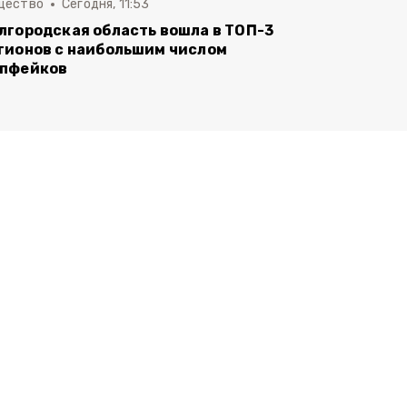
щество
Сегодня, 11:53
лгородская область вошла в ТОП-3
гионов с наибольшим числом
пфейков