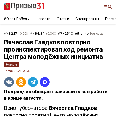
80 лет Победы
Новости
Статьи
Спецпроекты
Газет
82.17
94.84
+
25
°С,
облачно
+0.00
$
+0.00
€
Белгород
Вячеслав Гладков повторно
проинспектировал ход ремонта
Центра молодёжных инициатив
Новость
17 мая 2021, 09:33
Подрядчик обещает завершить все работы
в конце августа.
Врио губернатора
Вячеслав Гладков
повторно посетил Центр молодёжных