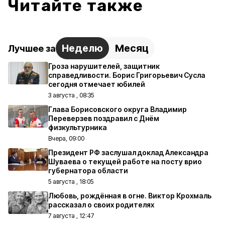
Читайте также
Неделю
Месяц
Лучшее за
Гроза нарушителей, защитник
справедливости. Борис Григорьевич Сусла
сегодня отмечает юбилей
3 августа , 08:35
Глава Борисовского округа Владимир
Переверзев поздравил с Днём
физкультурника
Вчера, 09:00
Президент РФ заслушал доклад Александра
Шуваева о текущей работе на посту врио
губернатора области
5 августа , 18:05
Любовь, рождённая в огне. Виктор Крохмаль
рассказал о своих родителях
7 августа , 12:47