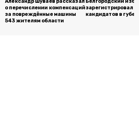
Александр Шуваев рассказал
Белгородский изб
о перечислении компенсаций
зарегистрировал п
за повреждённые машины
кандидатов в губе
543 жителям области