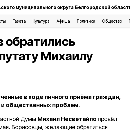
ского муниципального округа Белгородской област
кты
Газета
Культура
Афиша
Политика
Общество
в обратились
путату Михаилу
ученные в ходе личного приёма граждан,
к и общественных проблем.
ластной Думы
Михаил Несветайло
провёл
мая. Борисовцы, желающие обратиться