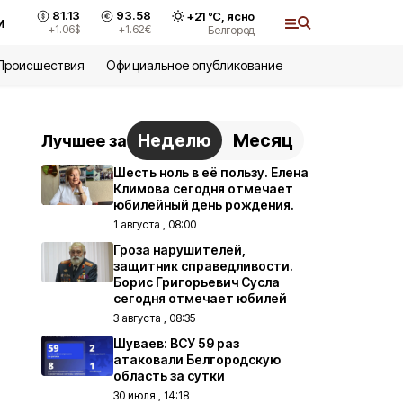
81.13
93.58
+
21
°С,
ясно
и
+1.06
$
+1.62
€
Белгород
Происшествия
Официальное опубликование
Неделю
Месяц
Лучшее за
Шесть ноль в её пользу. Елена
Климова сегодня отмечает
юбилейный день рождения.
1 августа , 08:00
Гроза нарушителей,
защитник справедливости.
Борис Григорьевич Сусла
сегодня отмечает юбилей
3 августа , 08:35
Шуваев: ВСУ 59 раз
атаковали Белгородскую
область за сутки
30 июля , 14:18