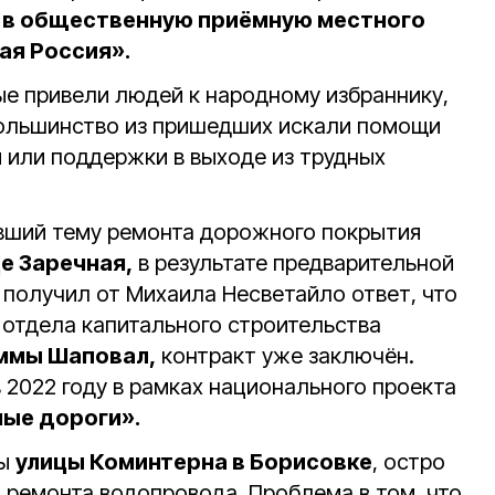
ь
в общественную приёмную местного
ая Россия».
ые привели людей к народному избраннику,
Большинство из пришедших искали помощи
 или поддержки в выходе из трудных
.
вший тему ремонта дорожного покрытия
це Заречная,
в результате предварительной
 получил от Михаила Несветайло ответ, что
отдела капитального строительства
ммы Шаповал,
контракт уже заключён.
 2022 году в рамках национального проекта
ые дороги».
цы
улицы Коминтерна в Борисовке
, остро
 ремонта водопровода. Проблема в том, что