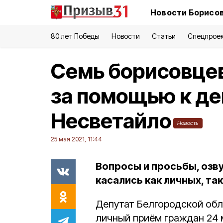
Новости Борисов
80 лет Победы
Новости
Статьи
Спецпрое
Семь борисовце
за помощью к де
Несветайло
Новость
25 мая 2021, 11:44
Вопросы и просьбы, озв
касались как личных, та
Депутат Белгородской об
личный приём граждан 24 