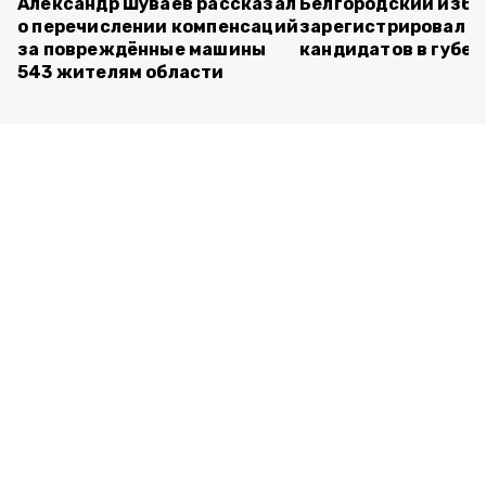
Александр Шуваев рассказал
Белгородский изб
о перечислении компенсаций
зарегистрировал п
за повреждённые машины
кандидатов в губе
543 жителям области