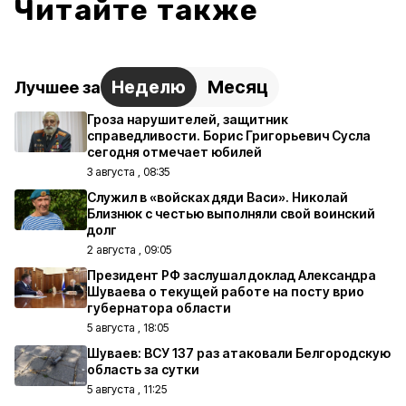
Читайте также
Неделю
Месяц
Лучшее за
Гроза нарушителей, защитник
справедливости. Борис Григорьевич Сусла
сегодня отмечает юбилей
3 августа , 08:35
Служил в «войсках дяди Васи». Николай
Близнюк с честью выполняли свой воинский
долг
2 августа , 09:05
Президент РФ заслушал доклад Александра
Шуваева о текущей работе на посту врио
губернатора области
5 августа , 18:05
Шуваев: ВСУ 137 раз атаковали Белгородскую
область за сутки
5 августа , 11:25