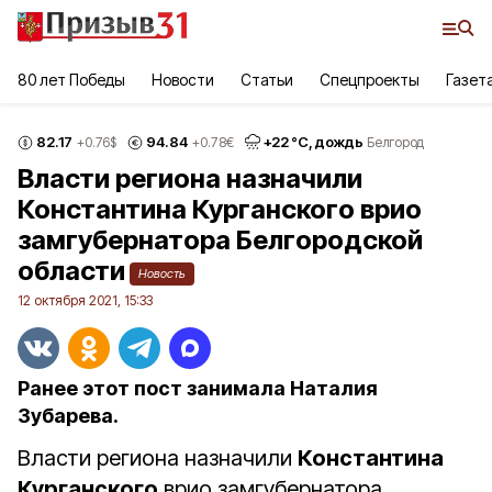
80 лет Победы
Новости
Статьи
Спецпроекты
Газет
82.17
94.84
+
22
°С,
дождь
+0.76
$
+0.78
€
Белгород
Власти региона назначили
Константина Курганского врио
замгубернатора Белгородской
области
Новость
12 октября 2021, 15:33
Ранее этот пост занимала Наталия
Зубарева.
Власти региона назначили
Константина
Курганского
врио замгубернатора